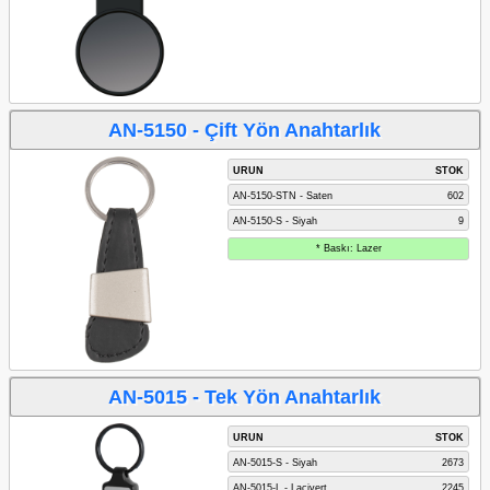
AN-5150 - Çift Yön Anahtarlık
URUN
STOK
AN-5150-STN - Saten
602
AN-5150-S - Siyah
9
* Baskı: Lazer
AN-5015 - Tek Yön Anahtarlık
URUN
STOK
AN-5015-S - Siyah
2673
AN-5015-L - Lacivert
2245